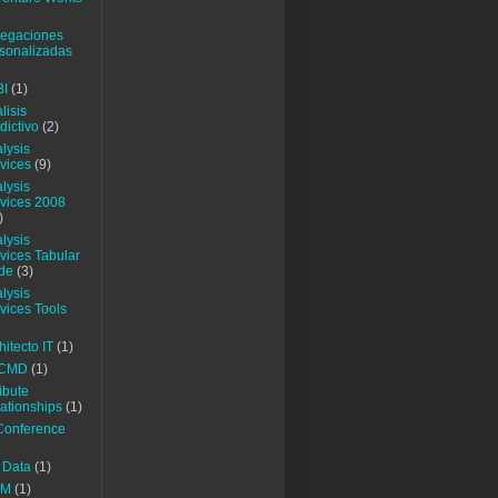
egaciones
sonalizadas
BI
(1)
lisis
dictivo
(2)
lysis
vices
(9)
lysis
vices 2008
)
lysis
vices Tabular
de
(3)
lysis
vices Tools
hitecto IT
(1)
CMD
(1)
ribute
ationships
(1)
Conference
 Data
(1)
SM
(1)