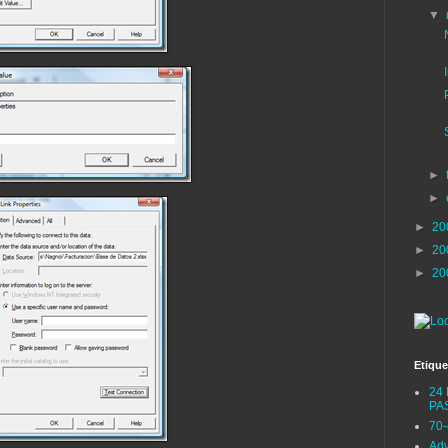
▼
►
►
►
20
►
20
►
20
Etique
24 
PA
70
Adv