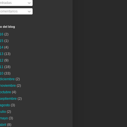
ntradas
omentarios
o del blog
16
(2)
15
(1)
14
(4)
13
(13)
12
(9)
11
(18)
10
(33)
diciembre
(2)
noviembre
(2)
octubre
(4)
septiembre
(2)
agosto
(3)
julio
(2)
mayo
(3)
abril
(8)