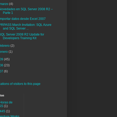
marzo
(4)
Novedades en SQL Server 2008 R2 –
Parte 1
Importar datos desde Excel 2007
PRPASS March Invitation: SQL Azure
and SQL Server ...
SQL Server 2008 R2 Update for
Developers Training Kit
febrero
(2)
enero
(1)
09
(45)
08
(23)
07
(6)
tas
Horas de
SS
(1)
-445
(1)
enture Works