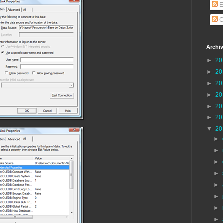
E
C
Archiv
►
20
►
20
►
20
►
20
►
20
►
20
▼
20
►
►
►
►
►
►
►
►