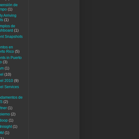
ensión de
empo
(1)
ly Arriving
ts
(1)
mplos de
shboard
(1)
nt Snapshots
ntos en
rto Rico
(5)
nts in Puerto
o
(3)
am
(1)
el
(10)
el 2010
(9)
el Services
ndamentos de
IS
(2)
tner
(1)
bierno
(2)
doop
(1)
nisight
(1)
OM
(1)