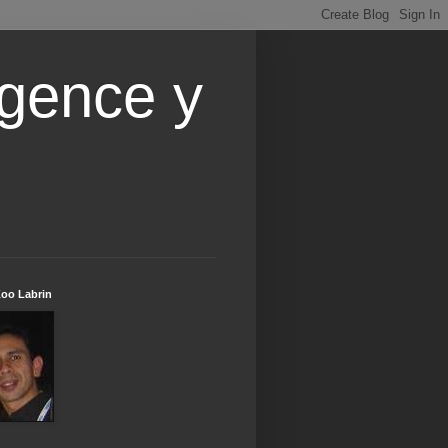
igence y
Koo Labrin