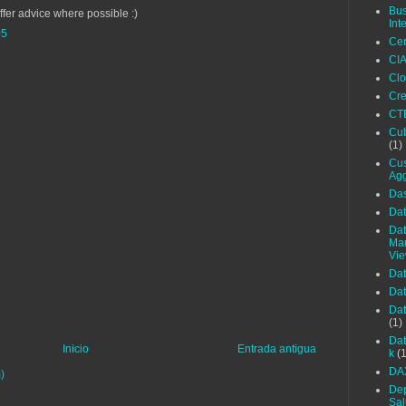
Bus
ffer advice where possible :)
Int
05
Cer
CI
Cl
Cre
CT
Cub
(1)
Cu
Agg
Da
Dat
Da
Ma
Vi
Dat
Dat
Da
(1)
Dat
Inicio
Entrada antigua
k
(1
DA
)
Dep
Sa