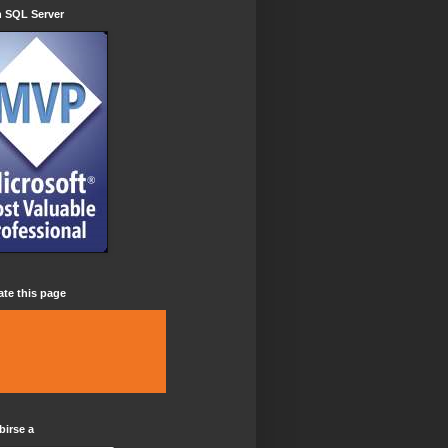
n SQL Server
ate this page
birse a