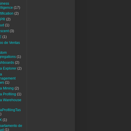
iness
elligence
(17)
tification
(2)
APR
(2)
oud
(1)
scent
(3)
E
(1)
o de Ventas
stom
regations
(1)
shboards
(2)
a Explorer
(2)
ta
nagement
ews
(1)
a Mining
(2)
a Profiling
(1)
ta Warehouse
aProfilingTas
)
X
(1)
artamento de
lud
(1)