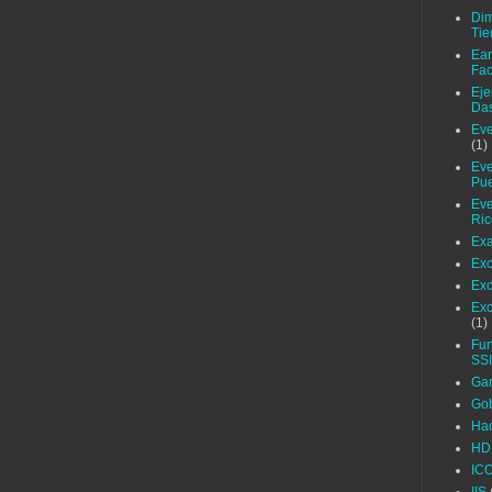
Dim
Ti
Ear
Fac
Eje
Da
Eve
(1)
Eve
Pue
Eve
Ric
Ex
Exc
Exc
Exc
(1)
Fu
SS
Gar
Go
Ha
HDI
IC