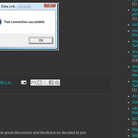
(1)
Agr
per
(1)
AL
Ana
Pre
Ana
Ser
Ana
Ser
(16
Ana
Ser
Mo
Ana
00 p. m.
Ser
(1)
Arc
AS
Att
Rel
BI 
(2)
Big
me great discussion and feedback so decided to join
BI