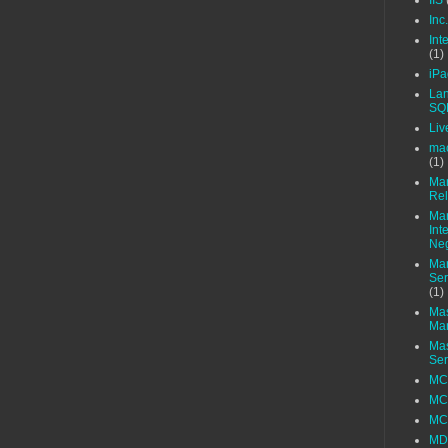
IIS
Inc.
Int
(1)
iPa
Lan
SQL
Liv
mac
(1)
Man
Rel
Mar
Int
Ne
Ma
Ser
(1)
Mas
Ma
Mas
Ser
M
MC
MC
M