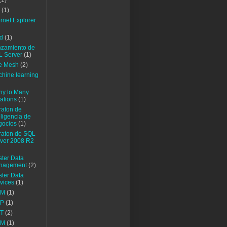
(1)
(1)
ernet Explorer
d
(1)
zamiento de
 Server
(1)
e Mesh
(2)
hine learning
y to Many
ations
(1)
aton de
eligencia de
gocios
(1)
raton de SQL
ver 2008 R2
ter Data
nagement
(2)
ter Data
vices
(1)
CM
(1)
P
(1)
T
(2)
DM
(1)