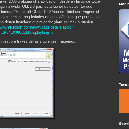
rver 2005 o alguna otra aplicación, desde archivos de Excel
MVP i
ingún provider OLEDB para esta fuente de datos. Lo que
r llamado “Microsoft Office 12.0 Access Database Engine” al
 ajuste en las propiedades de conexión para que permita leer
 no tienen instalado el proveedor (data source) lo pueden
/www.microsoft.com/downloads/details.aspx?
2-EF94E038C891&displaylang=en
.
 muestro a través de las siguientes imágenes:
Transl
Suscri