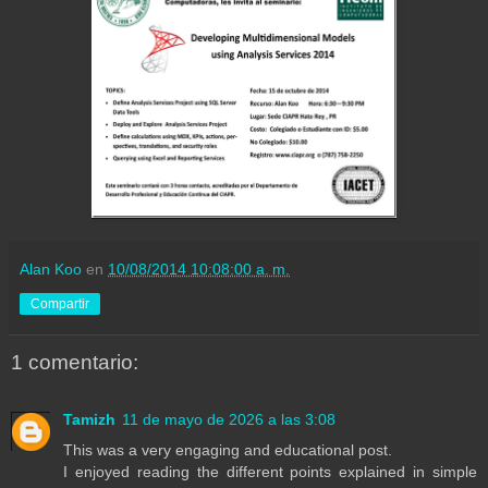
Alan Koo
en
10/08/2014 10:08:00 a. m.
Compartir
1 comentario:
Tamizh
11 de mayo de 2026 a las 3:08
This was a very engaging and educational post.
I enjoyed reading the different points explained in simple